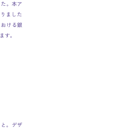
した。本ア
なりました
における銀
ます。
こと。デザ