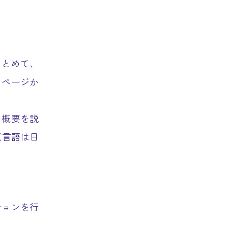
まとめて、
」ページか
の概要を説
（言語は日
ションを行