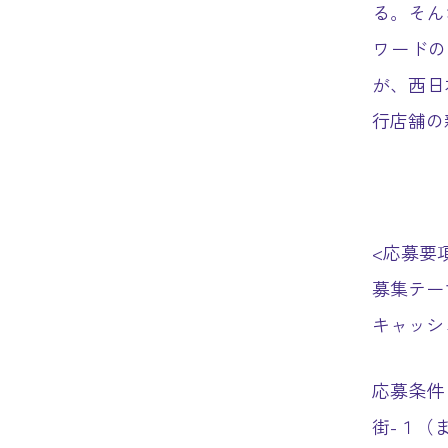
る。そん
ワードの
が、西日
行店舗の
<応募要
募集テー
キャッシ
応募条件
街-１（