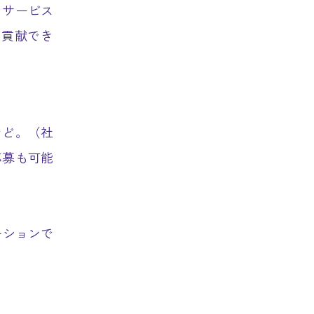
、サービス
に貢献でき
など。（社
応募も可能
ーションで