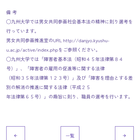
備 考
◯九州大学では男女共同参画社会基本法の精神に則り選考を
行っています。
男女共同参画推進室のURL http://danjyo.kyushu-
u.ac.jp/active/index.phpをご参照ください。
◯九州大学では「障害者基本法（昭和４５年法律第８４
号）」、「障害者の雇用の促進等に関する法律
（昭和３５年法律第１２３号）」及び「障害を理由とする差
別の解消の推進に関する法律（平成２５
年法律第６５号）」の趣旨に則り、職員の選考を行います。
一覧
arrow_back
arrow_forward