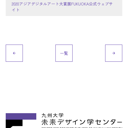
2020アジアデジタルアート大賞展FUKUOKA公式ウェブサ
イト
一覧
arrow_back
arrow_forward