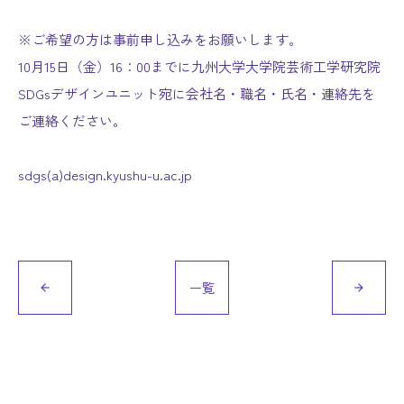
※ご希望の方は事前申し込みをお願いします。
10月15日（金）16：00までに九州大学大学院芸術工学研究院
SDGsデザインユニット宛に会社名・職名・氏名・連絡先を
ご連絡ください。
sdgs(a)design.kyushu-u.ac.jp
一覧
arrow_back
arrow_forward