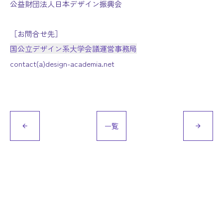
公益財団法人日本デザイン振興会
［お問合せ先］
国公立デザイン系大学会議運営事務局
contact(a)design-academia.net
一覧
arrow_back
arrow_forward