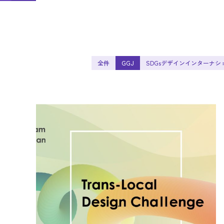
全件
GGJ
SDGsデザインインターナシ